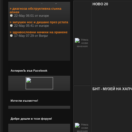
» диагноза обструктивна сънна 
НОВО 20
апнея
 22-May 06:01 от europe
» запушен нос и дишане през устата
 22-May 05:41 от europe
» здравословни начини на хранене
 17-May 07:29 от Bonjur
АспиринЪ във Facebook
БНТ - МУЗЕЙ НА ХАП
Изтегли късметче!
Добре дошли в този форум!