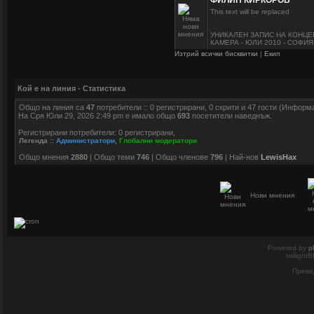
ФИЛИП КИРКОРОВ
This text will be replaced
УНИКАЛЕН ЗАПИС НА КОНЦЕ
КАМЕРА - ЮЛИ 2010 - СОФИЯ
Изтрий всички бисквитки
|
Екип
Кой е на линия - Статистика
Общо на линия са
47
потребители :: 0 регистрирани, 0 скрити и 47 гости (Информ
На Сря Юли 29, 2026 2:49 pm е имало общо
693
посетители наведнъж.
Регистрирани потребители: 0 регистрирани,
Легенда ::
Администратори
,
Глобални модератори
Общо мнения
2880
| Общо теми
746
| Общо членове
796
| Най-нов
LewisHax
Нови мнения
Powered by
p
twilight
Преве