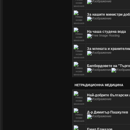
За нашите министри доб
На чаша студена вода
За млеката и хранителни
Билбордовете на "Търго
НЕТРАДИЦИОННА МЕДИЦИНА
Най-добрите български
Д-р Димитър Пашкулев
Емил Елмазов