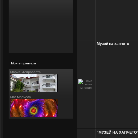
Музей на хапчето
Моите приятели
Мария, Аспровалта
Маг Марчело
"МУЗЕЙ НА ХАПЧЕТО"