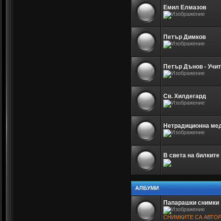
Емил Елмазов
Петър Димков
Петър Дънов - Учи
Св. Хилдегард
Нетрадиционна мед
В света на билките
АЛБУМИ
Папарашки снимки
СНИМКИТЕ СА АВТО