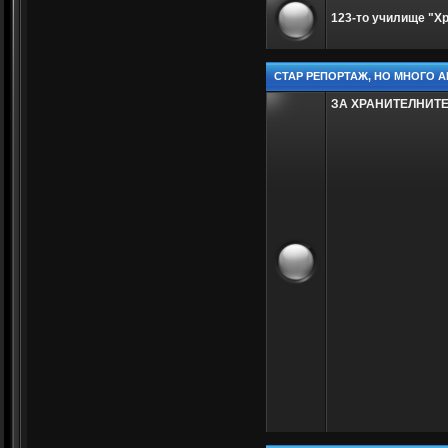
123-то училище "Х
СТАР РЕПОРТАЖ, НО МНОГО А
ЗА ХРАНИТЕЛНИТ