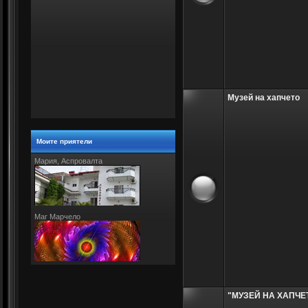
Музей на хапчето
Моите приятели
Мария, Аспровалта
Маг Марчело
"МУЗЕЙ НА ХАПЧЕ