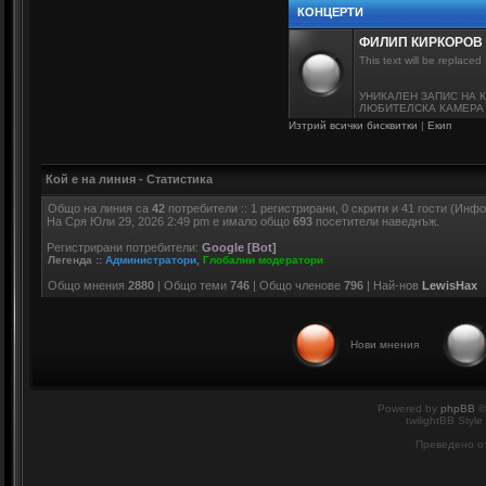
КОНЦЕРТИ
ФИЛИП КИРКОРОВ
This text will be replaced
УНИКАЛЕН ЗАПИС НА 
ЛЮБИТЕЛСКА КАМЕРА -
Изтрий всички бисквитки
|
Екип
Кой е на линия - Статистика
Общо на линия са
42
потребители :: 1 регистрирани, 0 скрити и 41 гости (Инф
На Сря Юли 29, 2026 2:49 pm е имало общо
693
посетители наведнъж.
Регистрирани потребители:
Google [Bot]
Легенда ::
Администратори
,
Глобални модератори
Общо мнения
2880
| Общо теми
746
| Общо членове
796
| Най-нов
LewisHax
Нови мнения
Powered by
phpBB
©
twilightBB Style
Преведено о