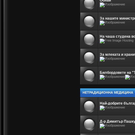
Обяви
За нашите министр
На чаша студена в
За млеката и храни
Билбордовете на "
НЕТРАДИЦИОННА МЕДИЦИНА
Най-добрите бълга
Д-р Димитър Пашк