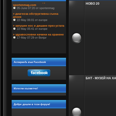
sportenmag.com
НОВО 20
 05-June 07:20 от sportenmag
» диагноза обструктивна сънна 
апнея
 22-May 06:01 от europe
» запушен нос и дишане през устата
 22-May 05:41 от europe
» здравословни начини на хранене
 17-May 07:29 от Bonjur
АспиринЪ във Facebook
БНТ - МУЗЕЙ НА Х
Изтегли късметче!
Добре дошли в този форум!