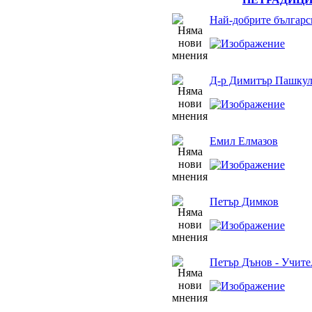
Най-добрите българс
Д-р Димитър Пашкул
Емил Елмазов
Петър Димков
Петър Дънов - Учите