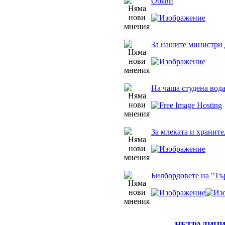
Обяви
За нашите министри 
На чаша студена вод
За млеката и храните
Билбордовете на "Тъ
НЕТРАДИЦ