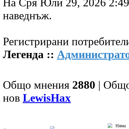
На Сря Юли 29, 2026 2:4
наведнъж.
Регистрирани потребители
Легенда ::
Администрат
Общо мнения
2880
| Общ
нов
LewisHax