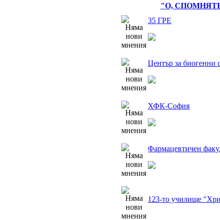
"О, СПОМНЯТЕ
35 ГРЕ
Център за биогенни 
ХФК-София
Фармацевтичен факу
123-то училище "Хри