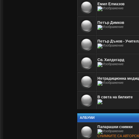
Емил Елмазов
Петър Димков
Петър Дънов - Учител
Св. Хилдегард
Нетрадиционна медици
В света на билките
АЛБУМИ
Папарашки снимки
СНИМКИТЕ СА АВТОРСК