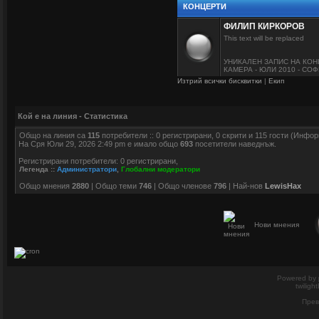
КОНЦЕРТИ
ФИЛИП КИРКОРОВ
This text will be replaced
УНИКАЛЕН ЗАПИС НА КО
КАМЕРА - ЮЛИ 2010 - СО
Изтрий всички бисквитки
|
Екип
Кой е на линия - Статистика
Общо на линия са
115
потребители :: 0 регистрирани, 0 скрити и 115 гости (Инфо
На Сря Юли 29, 2026 2:49 pm е имало общо
693
посетители наведнъж.
Регистрирани потребители: 0 регистрирани,
Легенда ::
Администратори
,
Глобални модератори
Общо мнения
2880
| Общо теми
746
| Общо членове
796
| Най-нов
LewisHax
Нови мнения
Powered by
twiligh
Прев