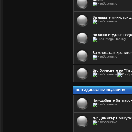
За нашите министри д
На чаша студена вода
За млеката и храните
Билбордовете на "Тър
НЕТРАДИЦИОННА МЕДИЦИНА
Най-добрите българс
Д-р Димитър Пашкуле