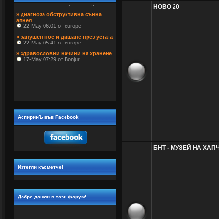
» диагноза обструктивна сънна 
НОВО 20
апнея
 22-May 06:01 от europe
» запушен нос и дишане през устата
 22-May 05:41 от europe
» здравословни начини на хранене
 17-May 07:29 от Bonjur
АспиринЪ във Facebook
БНТ - МУЗЕЙ НА ХАП
Изтегли късметче!
Добре дошли в този форум!