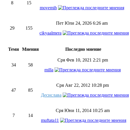
8
15
movemih
Пет Юли 24, 2026 6:26 am
29
155
cikyaalmera
Теми
Мнения
Последно мнение
Сря Фев 10, 2021 2:21 pm
34
58
milla
Сря Авг 22, 2012 10:28 pm
47
85
Десислава
Сря Юни 11, 2014 10:25 am
7
14
muftata11