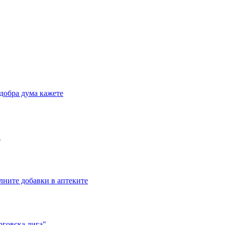
добра дума кажете
а
лните добавки в аптеките
рговска лига"