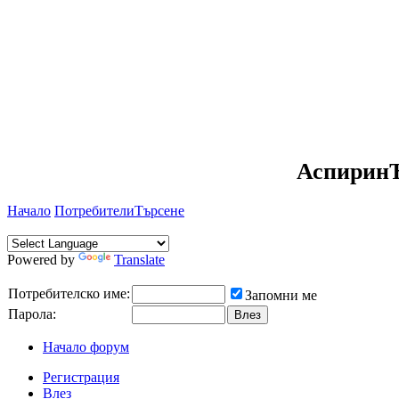
АспиринЪ
Начало
Потребители
Търсене
Powered by
Translate
Потребителско име:
Запомни ме
Парола:
» management courses 
london
Начало форум
 24-July 04:26 от 
cikyaalmera
Регистрация
Влез