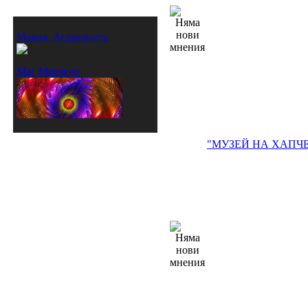
Моите приятели
Мария, Аспровалта
Маг Марчело
"МУЗЕЙ НА ХАПЧЕ