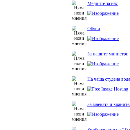
Медиите за нас
Обяви
За нашите министри 
На чаша студена вод
За млеката и храните
Билбордовете на "Тъ