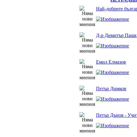
Най-добрите бълга
Д-р Димитър Пашк
Емил Елмазов
Петър Димков
Петър Дънов - Учи