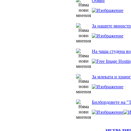
Обяви
За нашите министр
На чаша студена во
За млеката и храни
Билбордовете на "
НЕТРАДИ