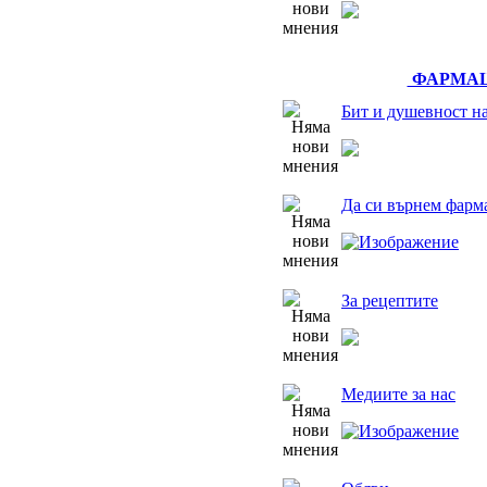
ФАРМАЦ
Бит и душевност н
Да си върнем фарм
За рецептите
Медиите за нас