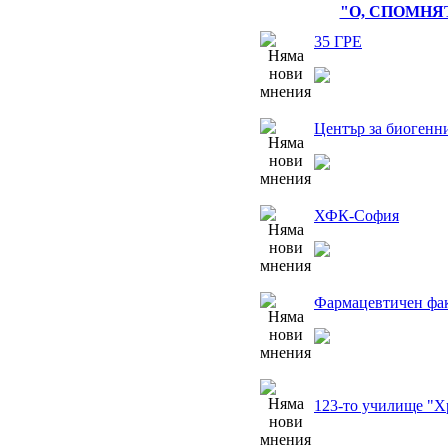
"О, СПОМНЯ
35 ГРЕ
Център за биогенн
ХФК-София
Фармацевтичен фа
123-то училище "Х