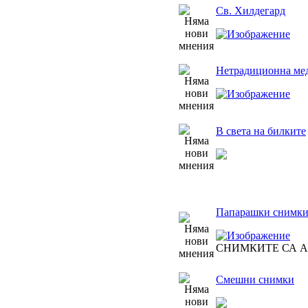
Св. Хилдегард
Нетрадиционна мед
В света на билките
Папарашки снимк
СНИМКИТЕ СА 
Смешни снимки