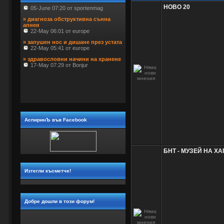
НОВО 20
» диагноза обструктивна сънна 
апнея
 22-May 06:01 от europe
» запушен нос и дишане през устата
 22-May 05:41 от europe
» здравословни начини на хранене
 17-May 07:29 от Bonjur
АспиринЪ във Facebook
БНТ - МУЗЕЙ НА Х
Изтегли късметче!
Добре дошли в този форум!