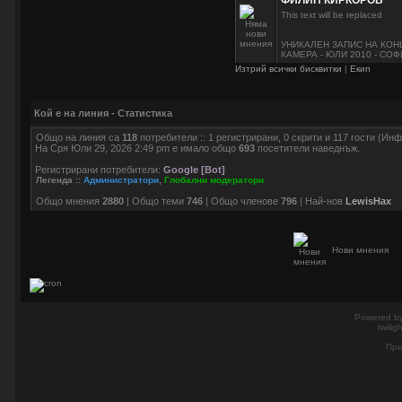
ФИЛИП КИРКОРОВ
This text will be replaced
УНИКАЛЕН ЗАПИС НА КОН
КАМЕРА - ЮЛИ 2010 - СО
Изтрий всички бисквитки
|
Екип
Кой е на линия - Статистика
Общо на линия са
118
потребители :: 1 регистрирани, 0 скрити и 117 гости (И
На Сря Юли 29, 2026 2:49 pm е имало общо
693
посетители наведнъж.
Регистрирани потребители:
Google [Bot]
Легенда ::
Администратори
,
Глобални модератори
Общо мнения
2880
| Общо теми
746
| Общо членове
796
| Най-нов
LewisHax
Нови мнения
Powered b
twilig
Пре