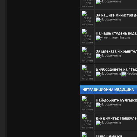
За нашите министри д
На чаша студена вода
За млеката и хранител
Билбордовете на "Тър
НЕТРАДИЦИОННА МЕДИЦИНА
Най-добрите българск
Д-р Димитър Пашкуле
Емил Елмазов