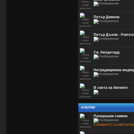
Петър Димков
Петър Дънов - Учител
Св. Хилдегард
Нетрадиционна медици
В света на билките
АЛБУМИ
Папарашки снимки
СНИМКИТЕ СА АВТОРСК