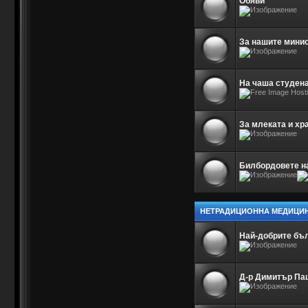
Обяви
За нашите минис
На чаша студена
За млеката и хр
Билбордовете на
НЕТРАДИЦИОННА МЕДИЦИ
Най-добрите бъ
Д-р Димитър Па