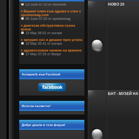
НОВО 20
» Вашият ключ към здраве и стил с 
sportenmag.com
 05-June 07:20 от sportenmag
» диагноза обструктивна сънна 
апнея
 22-May 06:01 от europe
» запушен нос и дишане през устата
 22-May 05:41 от europe
» здравословни начини на хранене
 17-May 07:29 от Bonjur
АспиринЪ във Facebook
БНТ - МУЗЕЙ Н
Изтегли късметче!
Добре дошли в този форум!