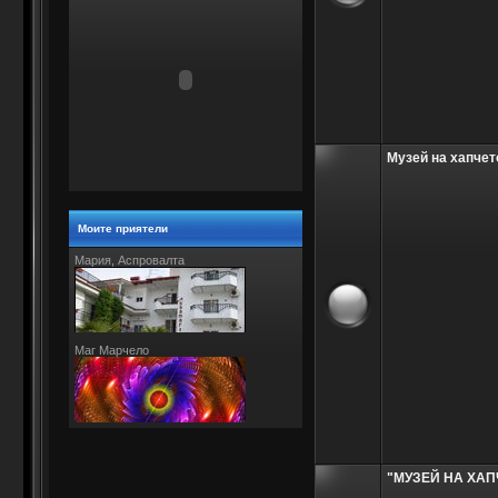
Музей на хапчет
Моите приятели
Мария, Аспровалта
Маг Марчело
"МУЗЕЙ НА ХАП