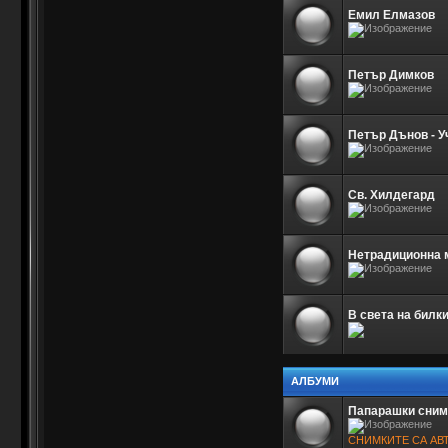
Емил Елмазов
Петър Димков
Петър Дънов - У
Св. Хилдегард
Нетрадиционна м
В света на билк
АЛБУМИ
Папарашки сним
СНИМКИТЕ СА АВ