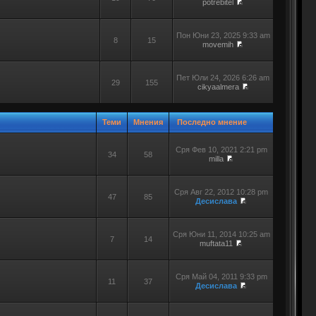
potrebitel
Пон Юни 23, 2025 9:33 am
8
15
movemih
Пет Юли 24, 2026 6:26 am
29
155
cikyaalmera
Теми
Мнения
Последно мнение
Сря Фев 10, 2021 2:21 pm
34
58
milla
Сря Авг 22, 2012 10:28 pm
47
85
Десислава
Сря Юни 11, 2014 10:25 am
7
14
muftata11
Сря Май 04, 2011 9:33 pm
11
37
Десислава