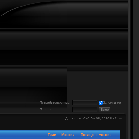
е
Потребителско име:
Запомни ме
Парола:
Дата и час: Съб Авг 08, 2026 8:47 am
Теми
Мнения
Последно мнение