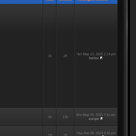
Чет Мар 13, 2025 1:14 pm
15
28
fashist
Вто Мар 25, 2025 7:11 am
34
130
europe
Нед Апр 09, 2023 9:32 pm
19
70