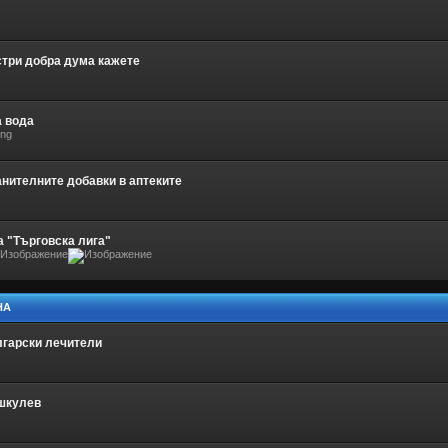
три добра дума кажете
 вода
анителните добавки в аптеките
 "Търговска лига"
НА
лгарски лечители
шкулев