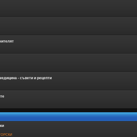
чителят
едицина - съвети и рецепти
ите
ки
ТОРСКИ