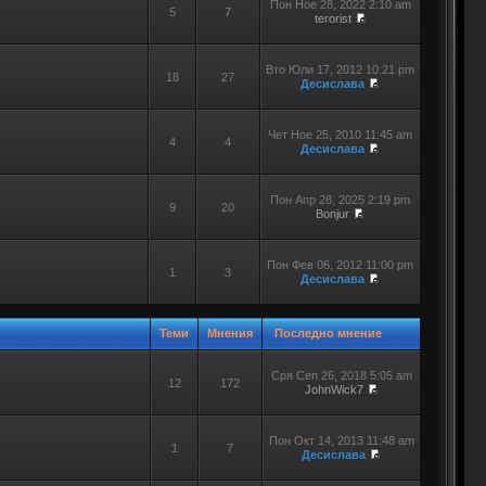
Пон Ное 28, 2022 2:10 am
5
7
terorist
Вто Юли 17, 2012 10:21 pm
18
27
Десислава
Чет Ное 25, 2010 11:45 am
4
4
Десислава
Пон Апр 28, 2025 2:19 pm
9
20
Bonjur
Пон Фев 06, 2012 11:00 pm
1
3
Десислава
Теми
Мнения
Последно мнение
Сря Сеп 26, 2018 5:05 am
12
172
JohnWick7
Пон Окт 14, 2013 11:48 am
1
7
Десислава