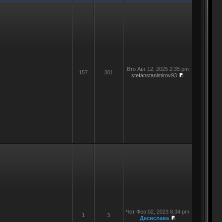
Вто Авг 12, 2025 2:35 pm
157
301
stefanstanimirov93
Чет Фев 02, 2023 8:34 pm
1
3
Десислава