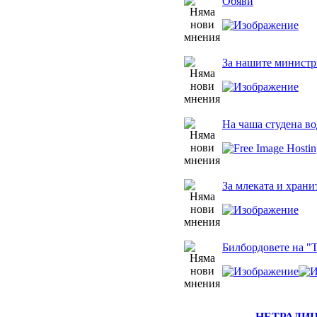
Обяви
За нашите министр
На чаша студена во
За млеката и храни
Билбордовете на "
НЕТРАДИ