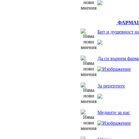
ФАРМАЦ
Бит и душевност н
Да си върнем фарм
За рецептите
Медиите за нас