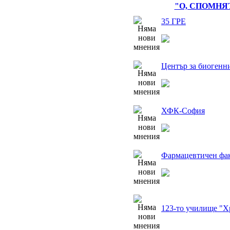
"О, СПОМНЯ
35 ГРЕ
Център за биогенн
ХФК-София
Фармацевтичен фа
123-то училище "Х