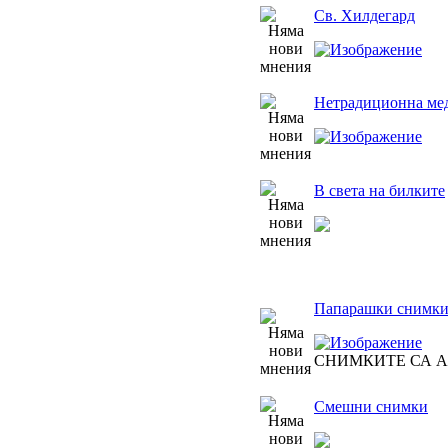
Св. Хилдегард
Нетрадиционна мед
В света на билките
Папарашки снимк
СНИМКИТЕ СА 
Смешни снимки