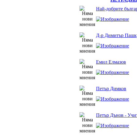
Най-добрите бълга
Д-р Димитър Пашк
Емил Елмазов
Петър Димков
Петър Дънов - Учи