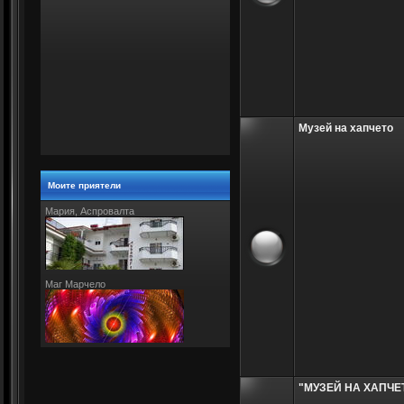
Музей на хапчето
Моите приятели
Мария, Аспровалта
Маг Марчело
"МУЗЕЙ НА ХАПЧЕ