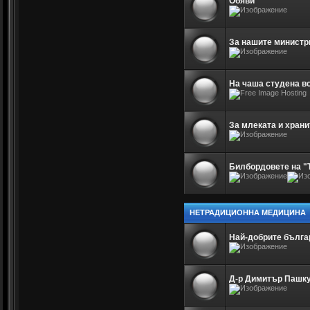
Обяви
За нашите министр
На чаша студена в
За млеката и храни
Билбордовете на "
НЕТРАДИЦИОННА МЕДИЦИНА
Най-добрите бълга
Д-р Димитър Пашк