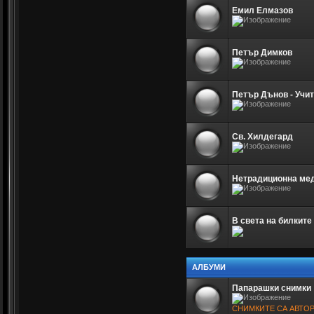
Емил Елмазов
Петър Димков
Петър Дънов - Учи
Св. Хилдегард
Нетрадиционна мед
В света на билките
АЛБУМИ
Папарашки снимки
СНИМКИТЕ СА АВТО