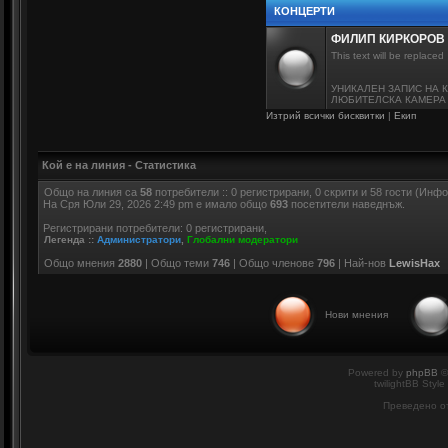
КОНЦЕРТИ
ФИЛИП КИРКОРОВ
This text will be replaced
УНИКАЛЕН ЗАПИС НА 
ЛЮБИТЕЛСКА КАМЕРА -
Изтрий всички бисквитки
|
Екип
Кой е на линия - Статистика
Общо на линия са
58
потребители :: 0 регистрирани, 0 скрити и 58 гости (Инф
На Сря Юли 29, 2026 2:49 pm е имало общо
693
посетители наведнъж.
Регистрирани потребители: 0 регистрирани,
Легенда ::
Администратори
,
Глобални модератори
Общо мнения
2880
| Общо теми
746
| Общо членове
796
| Най-нов
LewisHax
Нови мнения
Powered by
phpBB
©
twilightBB Style
Преведено о