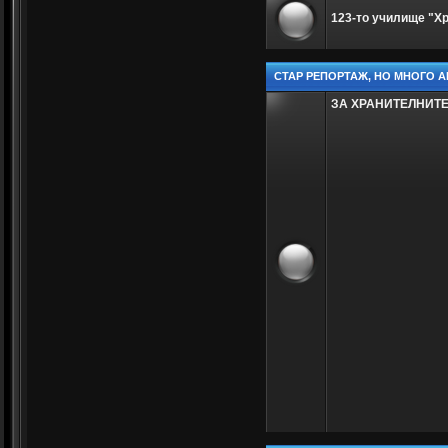
123-то училище "Х
СТАР РЕПОРТАЖ, НО МНОГО А
ЗА ХРАНИТЕЛНИТ