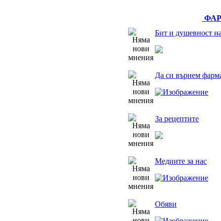
ФАР
Бит и душевност н
Да си върнем фарм
За рецептите
Медиите за нас
Обяви