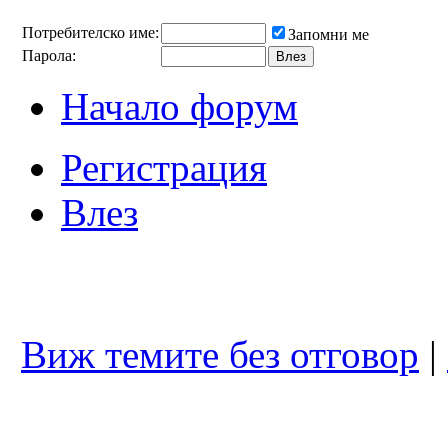
Потребителско име:
Запомни ме
Парола:
Начало форум
Регистрация
» management courses 
Влез
london
 24-July 04:26 от 
cikyaalmera
» Коя ли е причината за 
този бой?
 17-September 11:48 от 
Виж темите без отговор
|
stefanstanimirov93
» ДАЛИ ЩЕ СЕ 
ПОЗНАЕТЕ по думите
 20-August 11:45 от 
stefanstanimirov93