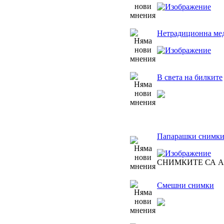
Нетрадиционна мед
В света на билките
Папарашки снимк
СНИМКИТЕ СА 
Смешни снимки