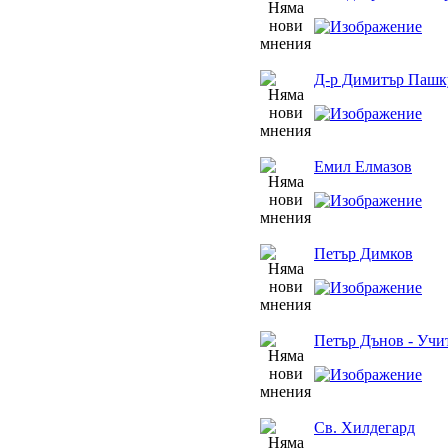
Д-р Димитър Пашк
Емил Елмазов
Петър Димков
Петър Дънов - Учи
Св. Хилдегард