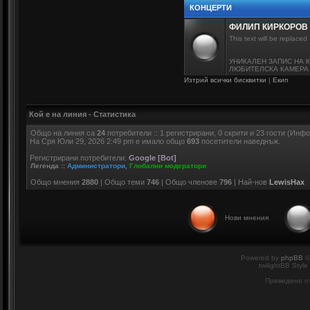
КОНЦЕРТИ
ФИЛИП КИРКОРОВ
This text will be replaced
УНИКАЛЕН ЗАПИС НА 
ЛЮБИТЕЛСКА КАМЕРА -
Изтрий всички бисквитки
|
Екип
Кой е на линия - Статистика
Общо на линия са
24
потребители :: 1 регистрирани, 0 скрити и 23 гости (Инф
На Сря Юли 29, 2026 2:49 pm е имало общо
693
посетители наведнъж.
Регистрирани потребители:
Google [Bot]
Легенда ::
Администратори
,
Глобални модератори
Общо мнения
2880
| Общо теми
746
| Общо членове
796
| Най-нов
LewisHax
Нови мнения
Powered by
phpBB
©
twilightBB Style
Преведено о