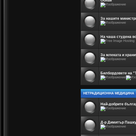
Обяви
За нашите министр
На чаша студена в
За млеката и храни
Билбордовете на "
НЕТРАДИЦИОННА МЕДИЦИНА
Най-добрите бълга
Д-р Димитър Пашк