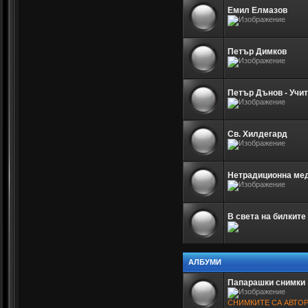
Емил Елмазов
Петър Димков
Петър Дънов - Учи
Св. Хилдегард
Нетрадиционна мед
В света на билките
АЛБУМИ
Папарашки снимки
СНИМКИТЕ СА АВТО