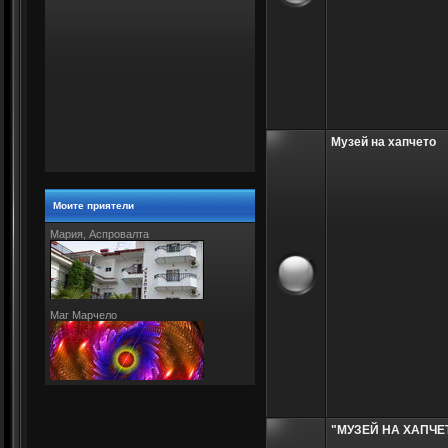
Музей на хапчето
Моите приятели
Мария, Аспровалта
Маг Марчело
"МУЗЕЙ НА ХАПЧЕ