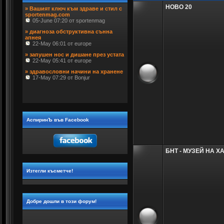
» Вашият ключ към здраве и стил с 
sportenmag.com
НОВО 20
 05-June 07:20 от sportenmag
» диагноза обструктивна сънна 
апнея
 22-May 06:01 от europe
» запушен нос и дишане през устата
 22-May 05:41 от europe
» здравословни начини на хранене
 17-May 07:29 от Bonjur
АспиринЪ във Facebook
БНТ - МУЗЕЙ НА Х
Изтегли късметче!
Добре дошли в този форум!