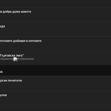
и добра дума кажете
ода
ителните добавки в аптеките
Търговска лига"
НА
рски лечители
улев