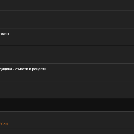
телят
ицина - съвети и рецепти
РСКИ