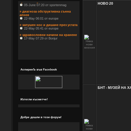
 05-June 07:20 от sportenmag
НОВО 20
» диагноза обструктивна сънна 
апнея
 22-May 06:01 от europe
» запушен нос и дишане през устата
 22-May 05:41 от europe
» здравословни начини на хранене
 17-May 07:29 от Bonjur
АспиринЪ във Facebook
БНТ - МУЗЕЙ НА 
Изтегли късметче!
Добре дошли в този форум!