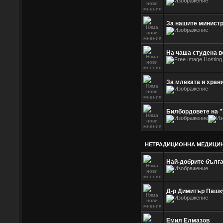
За нашите министр
На чаша студена в
За млеката и хран
Билбордовете на "
НЕТРАДИЦИОННА МЕДИЦИ
Най-добрите бълга
Д-р Димитър Пашк
Емил Елмазов