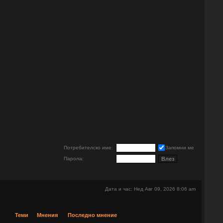
е
Потребителско име:
Запомни ме
Парола:
Дата и час: Нед Авг 09, 2026 8:06 am
Теми
Мнения
Последно мнение