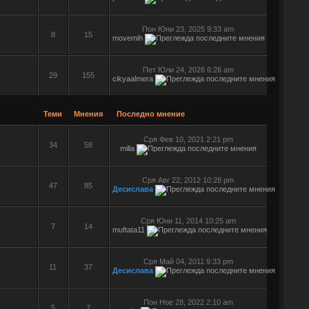
Пон Юни 23, 2025 9:33 am
8
15
movemih
Пет Юли 24, 2026 6:26 am
29
155
cikyaalmera
Теми
Мнения
Последно мнение
Сря Фев 10, 2021 2:21 pm
34
58
milla
Сря Авг 22, 2012 10:28 pm
47
85
Десислава
Сря Юни 11, 2014 10:25 am
7
14
muftata11
Сря Май 04, 2011 9:33 pm
11
37
Десислава
Пон Ное 28, 2022 2:10 am
5
7