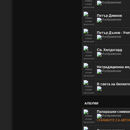
Петър Димков
Петър Дънов - Учи
Св. Хилдегард
Нетрадиционна мед
В света на билките
АЛБУМИ
Папарашки снимки
СНИМКИТЕ СА АВТО