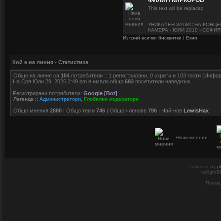
ФИЛИП КИРКОРОВ
This text will be replaced
УНИКАЛЕН ЗАПИС НА КОНЦЕ
КАМЕРА - ЮЛИ 2010 - СОФИЯ
Изтрий всички бисквитки
|
Екип
Кой е на линия - Статистика
Общо на линия са
104
потребители :: 1 регистрирани, 0 скрити и 103 гости (Инфо
На Сря Юли 29, 2026 2:49 pm е имало общо
693
посетители наведнъж.
Регистрирани потребители:
Google [Bot]
Легенда ::
Администратори
,
Глобални модератори
Общо мнения
2880
| Общо теми
746
| Общо членове
796
| Най-нов
LewisHax
Нови мнения
Powered by
p
twilight
Преве