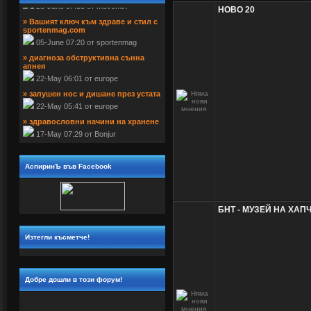
НОВО 20
» Вашият ключ към здраве и стил с 
sportenmag.com
 05-June 07:20 от sportenmag
» диагноза обструктивна сънна 
апнея
 22-May 06:01 от europe
» запушен нос и дишане през устата
 22-May 05:41 от europe
» здравословни начини на хранене
 17-May 07:29 от Bonjur
АспиринЪ във Facebook
БНТ - МУЗЕЙ НА ХАП
Изтегли късметче!
Добре дошли в този форум!