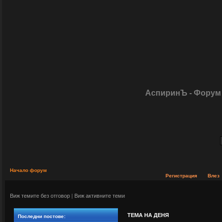
» management courses london
 24-July 04:26 от cikyaalmera
АспиринЪ - Форум 
» Коя ли е причината за този бой?
 17-September 11:48 от 
stefanstanimirov93
» ДАЛИ ЩЕ СЕ ПОЗНАЕТЕ по 
думите
 20-August 11:45 от 
stefanstanimirov93
» От моята аптека
 18-August 13:22 от 
Начало форум
stefanstanimirov93
Регистрация
Влез
» моля за съвет и насока
 12-August 12:35 от 
Виж темите без отговор
|
Виж активните теми
stefanstanimirov93
» Вий спомняте ли си, .... другарю?
ТЕМА НА ДЕНЯ
Последни постове:
 23-June 07:33 от movemih