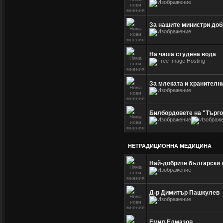
За нашите министри доб
На чаша студена вода
За млеката и хранителни
Билбордовете на "Търго
НЕТРАДИЦИОННА МЕДИЦИНА
Най-добрите български
Д-р Димитър Пашкулев
Емил Елмазов