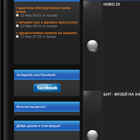
» диагноза обструктивна сънна 
НОВО 20
апнея
 22-May 06:01 от europe
» запушен нос и дишане през устата
 22-May 05:41 от europe
» здравословни начини на хранене
 17-May 07:29 от Bonjur
АспиринЪ във Facebook
БНТ - МУЗЕЙ НА Х
Изтегли късметче!
Добре дошли в този форум!