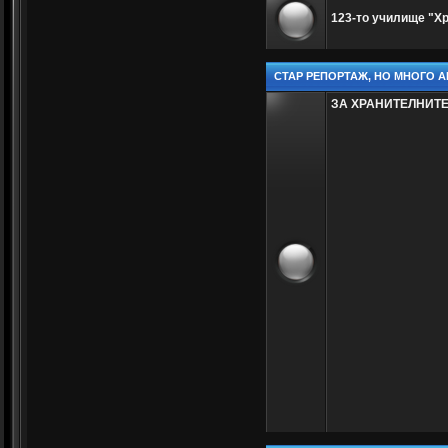
123-то училище "Х
СТАР РЕПОРТАЖ, НО МНОГО А
ЗА ХРАНИТЕЛНИТ