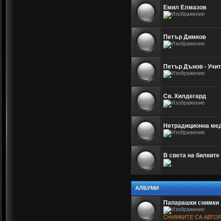
Емил Елмазов
Петър Димков
Петър Дънов - Учи
Св. Хилдегард
Нетрадиционна мед
В света на билките
АЛБУМИ
Папарашки снимки
СНИМКИТЕ СА АВТО