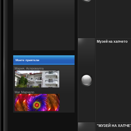
Музей на хапчето
Моите приятели
Мария, Аспровалта
Маг Марчело
"МУЗЕЙ НА ХАПЧЕ