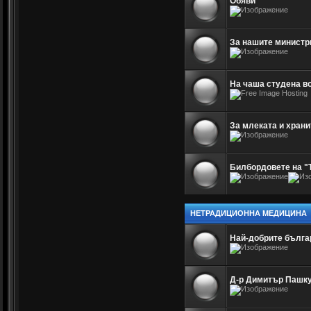
Обяви
За нашите министр
На чаша студена в
За млеката и храни
Билбордовете на "
НЕТРАДИЦИОННА МЕДИЦИНА
Най-добрите бълга
Д-р Димитър Пашк