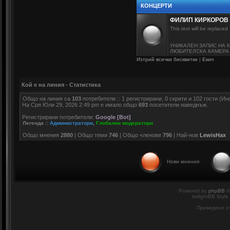
КОНЦЕРТИ
ФИЛИП КИРКОРОВ
This text will be replaced
УНИКАЛЕН ЗАПИС НА 
ЛЮБИТЕЛСКА КАМЕРА -
Изтрий всички бисквитки
|
Екип
Кой е на линия - Статистика
Общо на линия са
103
потребители :: 1 регистрирани, 0 скрити и 102 гости (
На Сря Юли 29, 2026 2:49 pm е имало общо
693
посетители наведнъж.
Регистрирани потребители:
Google [Bot]
Легенда ::
Администратори
,
Глобални модератори
Общо мнения
2880
| Общо теми
746
| Общо членове
796
| Най-нов
LewisHax
Нови мнения
Powered by
phpBB
©
twilightBB Style
Преведено о