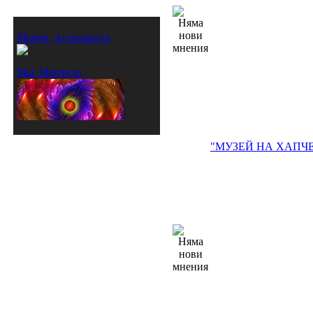
Моите приятели
Мария, Аспровалта
Маг Марчело
"МУЗЕЙ НА ХАПЧЕ