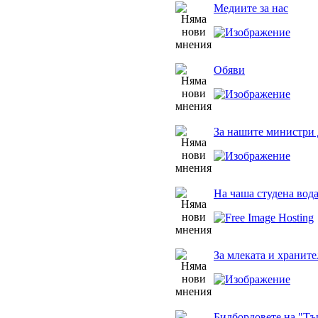
Медиите за нас
Обяви
За нашите министри 
На чаша студена вод
За млеката и храните
Билбордовете на "Тъ