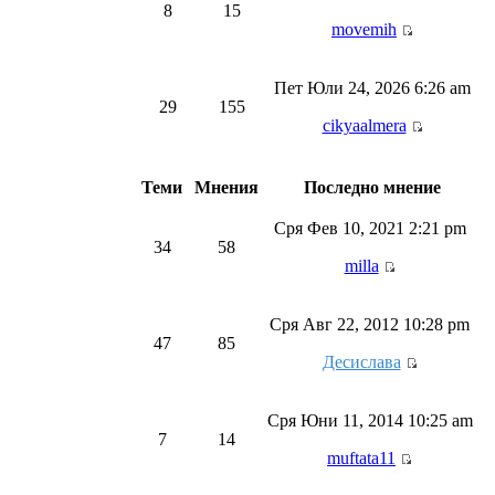
8
15
movemih
Пет Юли 24, 2026 6:26 am
29
155
cikyaalmera
Теми
Мнения
Последно мнение
Сря Фев 10, 2021 2:21 pm
34
58
milla
Сря Авг 22, 2012 10:28 pm
47
85
Десислава
Сря Юни 11, 2014 10:25 am
7
14
muftata11