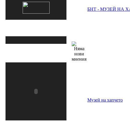
» Вашият ключ към здраве 
БНТ - МУЗЕЙ НА 
и стил с sportenmag.com
 05-June 07:20 от 
sportenmag
Изтегли късметче!
» диагноза обструктивна 
сънна апнея
 22-May 06:01 от europe
Добре дошли в този
форум!
» запушен нос и дишане 
през устата
 22-May 05:41 от europe
» здравословни начини на 
хранене
 17-May 07:29 от Bonjur
Музей на хапчето