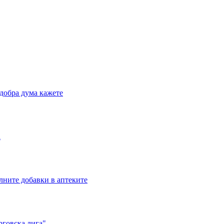
добра дума кажете
а
лните добавки в аптеките
рговска лига"