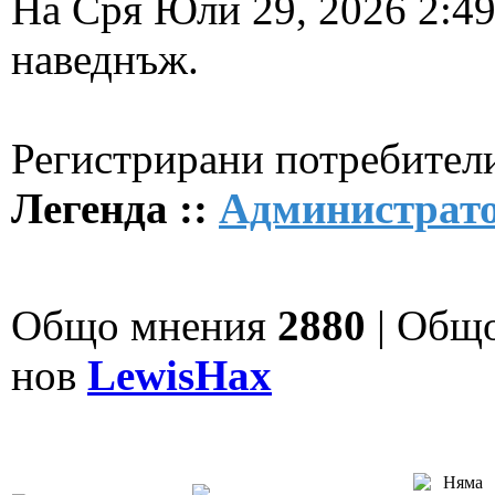
На Сря Юли 29, 2026 2:4
наведнъж.
Регистрирани потребители
Легенда ::
Администрат
Общо мнения
2880
| Общ
нов
LewisHax