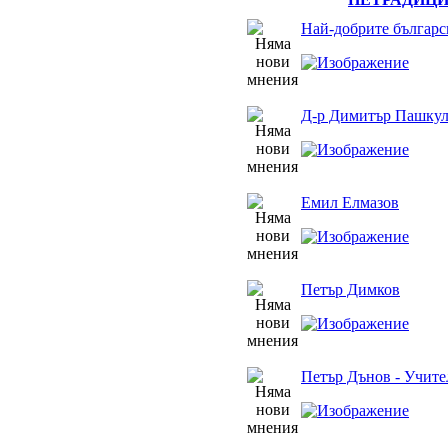
Най-добрите българс
Д-р Димитър Пашкул
Емил Елмазов
Петър Димков
Петър Дънов - Учите