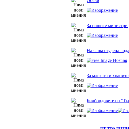
Обяви
За нашите министри 
На чаша студена вод
За млеката и храните
Билбордовете на "Тъ
НЕТРАДИЦ