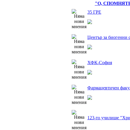
"О, СПОМНЯТЕ
35 ГРЕ
Център за биогенни 
ХФК-София
Фармацевтичен факу
123-то училище "Хри