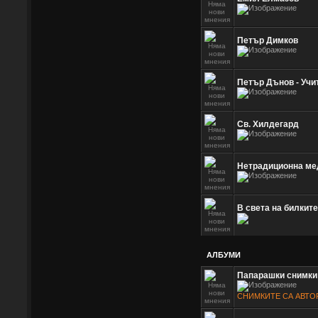
Петър Димков
Петър Дънов - Учи
Св. Хилдегард
Нетрадиционна мед
В света на билките
АЛБУМИ
Папарашки снимки
СНИМКИТЕ СА АВТО