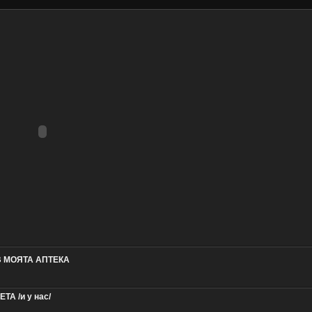
В МОЯТА АПТЕКА
А /и у нас/