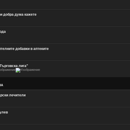
и добра дума кажете
ода
ителните добавки в аптеките
Търговска лига"
НА
рски лечители
улев