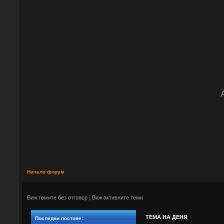
» management courses london
 24-July 04:26 от cikyaalmera
» Коя ли е причината за този бой?
 17-September 11:48 от 
stefanstanimirov93
» ДАЛИ ЩЕ СЕ ПОЗНАЕТЕ по 
думите
 20-August 11:45 от 
stefanstanimirov93
» От моята аптека
 18-August 13:22 от 
Начало форум
stefanstanimirov93
» моля за съвет и насока
 12-August 12:35 от 
Виж темите без отговор
|
Виж активните теми
stefanstanimirov93
» Вий спомняте ли си, .... другарю?
ТЕМА НА ДЕНЯ
Последни постове:
 23-June 07:33 от movemih