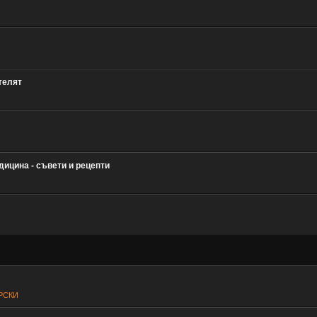
телят
ицина - съвети и рецепти
РСКИ