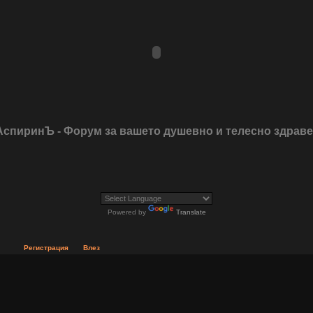
АспиринЪ - Форум за вашето душевно и телесно здрав
Powered by
Translate
Регистрация
Влез