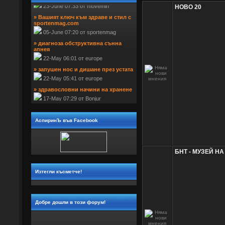
НОВО 20
» Вашият ключ към здраве и стил с 
sportenmag.com
 05-June 07:20 от sportenmag
» диагноза обструктивна сънна 
апнея
 22-May 06:01 от europe
» запушен нос и дишане през устата
 22-May 05:41 от europe
» здравословни начини на хранене
 17-May 07:29 от Bonjur
АспиринЪ във Facebook
БНТ - МУЗЕЙ Н
Изтегли късметче!
Добре дошли в този форум!