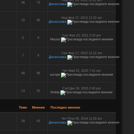
Нед Окт 28, 2012 11:21 pm
46
73
Десислава
Нед Фев 17, 2013 12:32 am
15
46
Десислава
Сря Фев 23, 2011 2:43 pm
5
8
Mouse
Сря Фев 17, 2010 12:22 am
7
8
Десислава
Чет Май 22, 2025 7:41 am
48
98
europe
Съб Дек 26, 2015 2:45 pm
13
31
Roklia
Теми
Мнения
Последно мнение
Чет Юни 05, 2014 11:00 am
28
43
Десислава