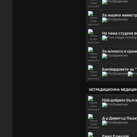
За нашите министр
На чаша студена в
За млеката и хран
Билбордовете на "
НЕТРАДИЦИОННА МЕДИЦИ
Най-добрите бълга
Д-р Димитър Пашк
Емил Елмазов