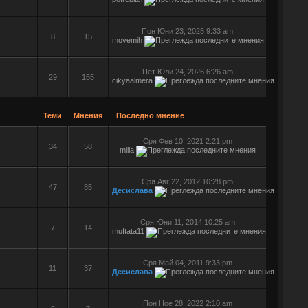
Пон Юни 23, 2025 9:33 am
8
15
movemih
Пет Юли 24, 2026 6:26 am
29
155
cikyaalmera
Теми
Мнения
Последно мнение
Сря Фев 10, 2021 2:21 pm
34
58
milla
Сря Авг 22, 2012 10:28 pm
47
85
Десислава
Сря Юни 11, 2014 10:25 am
7
14
muftata11
Сря Май 04, 2011 9:33 pm
11
37
Десислава
Пон Ное 28, 2022 2:10 am