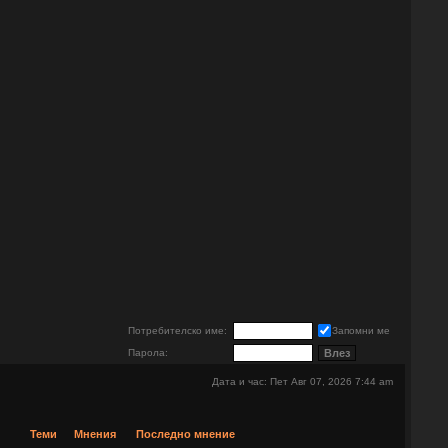
е
Потребителско име:
Запомни ме
Парола:
Дата и час: Пет Авг 07, 2026 7:44 am
Теми
Мнения
Последно мнение