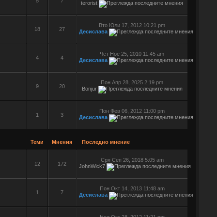
5
7
terorist
Вто Юли 17, 2012 10:21 pm
18
27
Десислава
Чет Ное 25, 2010 11:45 am
4
4
Десислава
Пон Апр 28, 2025 2:19 pm
9
20
Bonjur
Пон Фев 06, 2012 11:00 pm
1
3
Десислава
Теми
Мнения
Последно мнение
Сря Сеп 26, 2018 5:05 am
12
172
JohnWick7
Пон Окт 14, 2013 11:48 am
1
7
Десислава