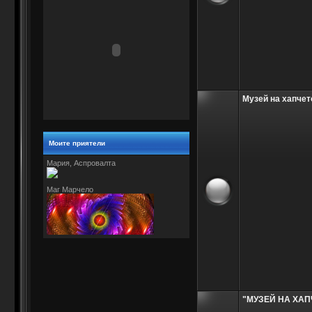
Музей на хапчет
Моите приятели
Мария, Аспровалта
Маг Марчело
"МУЗЕЙ НА ХАП