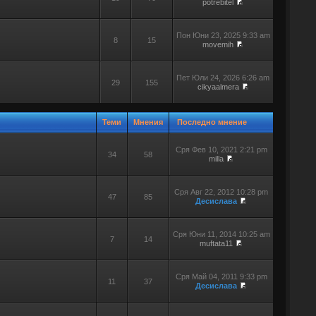
potrebitel
Пон Юни 23, 2025 9:33 am
8
15
movemih
Пет Юли 24, 2026 6:26 am
29
155
cikyaalmera
Теми
Мнения
Последно мнение
Сря Фев 10, 2021 2:21 pm
34
58
milla
Сря Авг 22, 2012 10:28 pm
47
85
Десислава
Сря Юни 11, 2014 10:25 am
7
14
muftata11
Сря Май 04, 2011 9:33 pm
11
37
Десислава