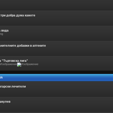
три добра дума кажете
 вода
анителните добавки в аптеките
 "Търговска лига"
НА
лгарски лечители
шкулев