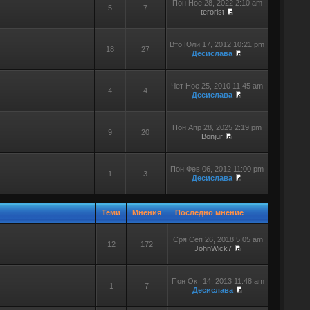
Пон Ное 28, 2022 2:10 am
5
7
terorist
Вто Юли 17, 2012 10:21 pm
18
27
Десислава
Чет Ное 25, 2010 11:45 am
4
4
Десислава
Пон Апр 28, 2025 2:19 pm
9
20
Bonjur
Пон Фев 06, 2012 11:00 pm
1
3
Десислава
Теми
Мнения
Последно мнение
Сря Сеп 26, 2018 5:05 am
12
172
JohnWick7
Пон Окт 14, 2013 11:48 am
1
7
Десислава