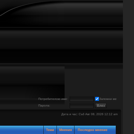
е
Потребителско име:
Запомни ме
Парола:
Дата и час: Съб Авг 08, 2026 12:12 am
Теми
Мнения
Последно мнение