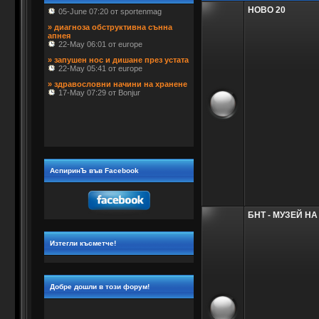
 05-June 07:20 от sportenmag
НОВО 20
» диагноза обструктивна сънна 
апнея
 22-May 06:01 от europe
» запушен нос и дишане през устата
 22-May 05:41 от europe
» здравословни начини на хранене
 17-May 07:29 от Bonjur
АспиринЪ във Facebook
БНТ - МУЗЕЙ Н
Изтегли късметче!
Добре дошли в този форум!