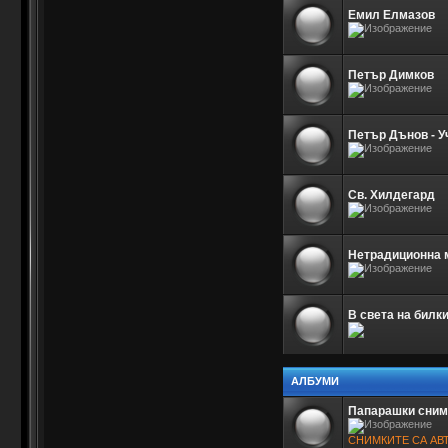
Емил Елмазов
Петър Димков
Петър Дънов - У
Св. Хилдегард
Нетрадиционна м
В света на билк
АЛБУМИ
Папарашки сним
СНИМКИТЕ СА АВ