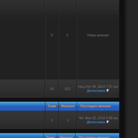
0
0
Няма мнения
Нед Окт 08, 2023 7:37 pm
24
522
Десислава
Теми
Мнения
Последно мнение
Чет Фев 25, 2010 9:58 am
1
1
Десислава
Теми
Мнения
Последно мнение