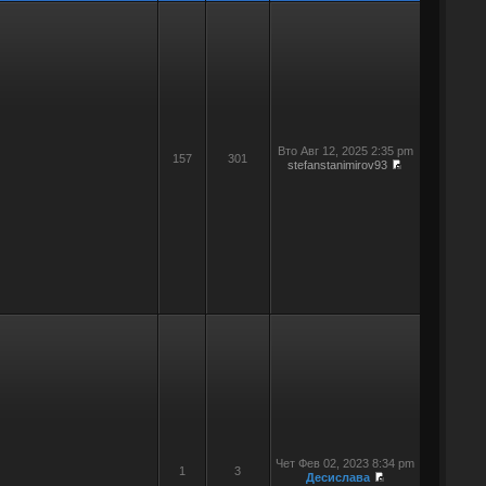
Вто Авг 12, 2025 2:35 pm
157
301
stefanstanimirov93
Чет Фев 02, 2023 8:34 pm
1
3
Десислава