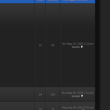
Чет Мар 13, 2025 1:14 pm
15
28
fashist
Вто Мар 25, 2025 7:11 am
34
130
europe
Нед Апр 09, 2023 9:32 pm
19
70