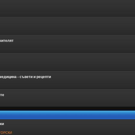
чителят
едицина - съвети и рецепти
ите
ки
ТОРСКИ