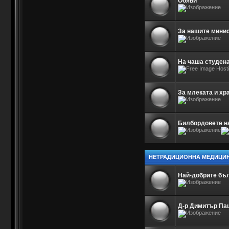
Обяви
За нашите минис
На чаша студена
За млеката и хр
Билбордовете на
НЕТРАДИЦИОННА МЕДИЦИ
Най-добрите бъ
Д-р Димитър Па