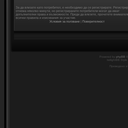
За да влизате като потребител, е необходимо да се регистрирате. Регистри
отнема няколко минути, но регистрираните потребители могат да имат
допълнителни права и възможности. Преди да влезете, прочетете внимател
всички правила и изисквания за участие.
Условия за ползване
|
Поверителност
Powered by
phpBB
©
twilightBB Style
Преведено о