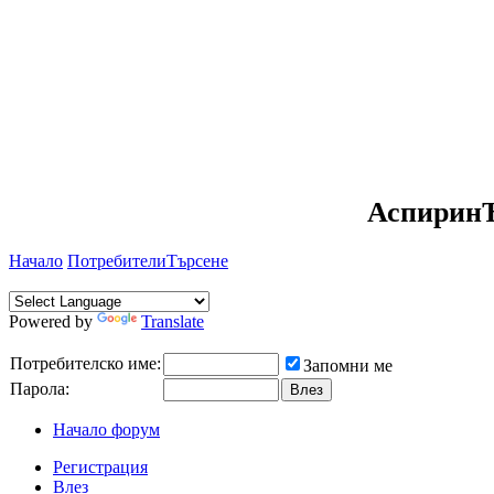
АспиринЪ
Начало
Потребители
Търсене
Powered by
Translate
Потребителско име:
Запомни ме
Парола:
Начало форум
Регистрация
Влез