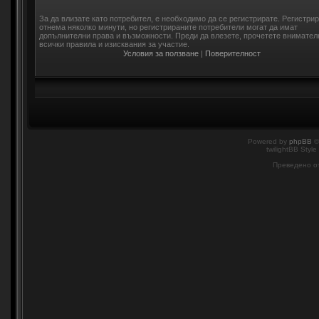
За да влизате като потребител, е необходимо да се регистрирате. Регистри
отнема няколко минути, но регистрираните потребители могат да имат
допълнителни права и възможности. Преди да влезете, прочетете внимател
всички правила и изисквания за участие.
Условия за ползване
|
Поверителност
Powered by
phpBB
©
twilightBB Style
Преведено о