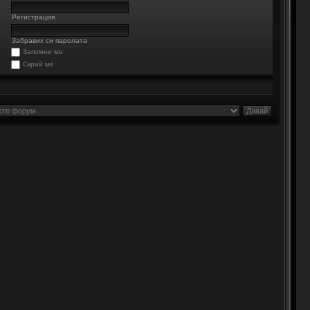
Регистрация
Забравих си паролата
Запомни ме
Скрий ме