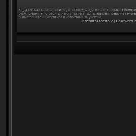
За да влизате като потребител, е необходимо да се регистрирате. Регистр
регистрираните потребители могат да имат допълнителни права и възможно
внимателно всички правила и изисквания за участие.
Условия за ползване
|
Поверително