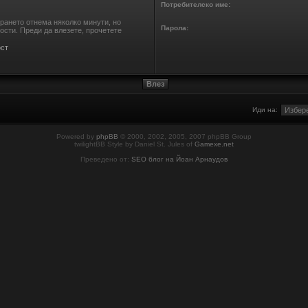
Потребителско име:
ирането отнема няколко минути, но
Парола:
сти. Преди да влезете, прочетете
ст
Иди на:
Powered by
phpBB
© 2000, 2002, 2005, 2007 phpBB Group
twilightBB Style by Daniel St. Jules of
Gamexe.net
Преведено от:
SEO блог на Йоан Арнаудов