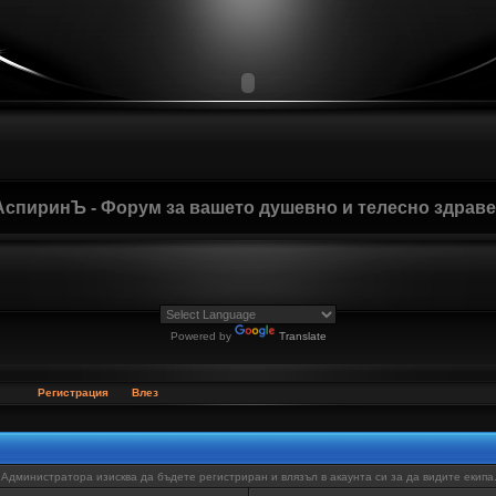
АспиринЪ - Форум за вашето душевно и телесно здрав
Powered by
Translate
Регистрация
Влез
Администратора изисква да бъдете регистриран и влязъл в акаунта си за да видите екипа