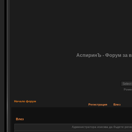
АспиринЪ - Форум за 
Powe
Начало форум
Регистрация
Влез
Влез
Администратора изисква да бъдете регис