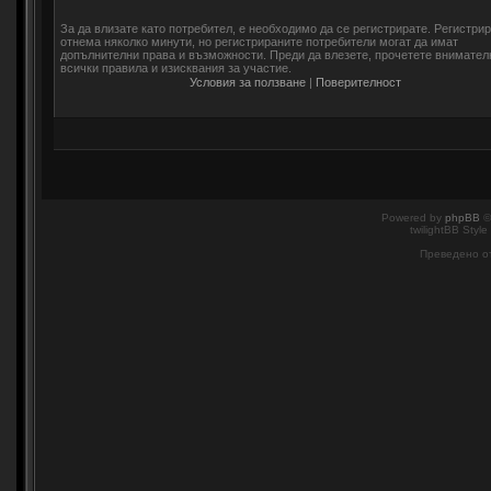
За да влизате като потребител, е необходимо да се регистрирате. Регистри
отнема няколко минути, но регистрираните потребители могат да имат
допълнителни права и възможности. Преди да влезете, прочетете внимател
всички правила и изисквания за участие.
Условия за ползване
|
Поверителност
Powered by
phpBB
©
twilightBB Style
Преведено о