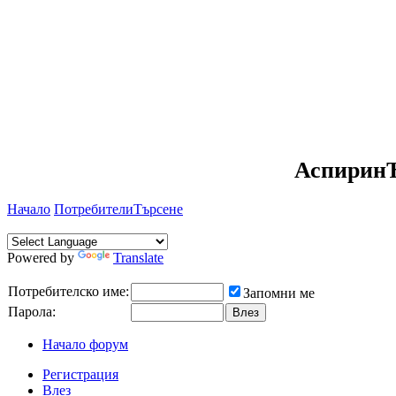
АспиринЪ
Начало
Потребители
Търсене
Powered by
Translate
Потребителско име:
Запомни ме
Парола:
Начало форум
Регистрация
Влез