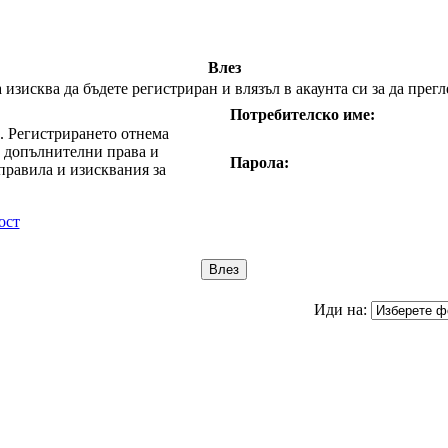
Влез
изисква да бъдете регистриран и влязъл в акаунта си за да прег
Потребителско име:
е. Регистрирането отнема
т допълнителни права и
Парола:
правила и изисквания за
ост
Иди на: