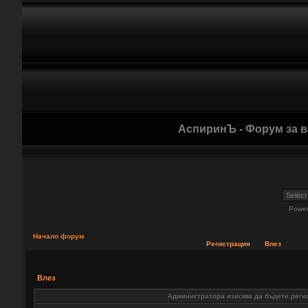
АспиринЪ - Форум за 
Powe
Начало форум
Регистрация
Влез
Влез
Администратора изисква да бъдете регис