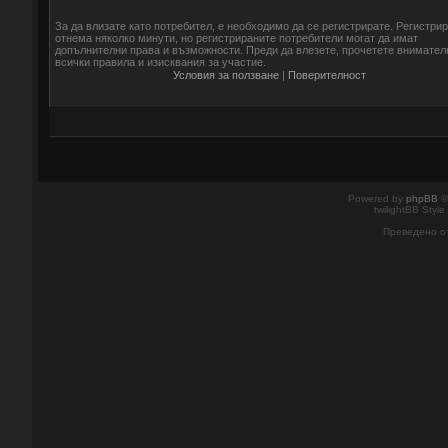
За да влизате като потребител, е необходимо да се регистрирате. Регистри
отнема няколко минути, но регистрираните потребители могат да имат
допълнителни права и възможности. Преди да влезете, прочетете внимател
всички правила и изисквания за участие.
Условия за ползване
|
Поверителност
Powered by
phpBB
©
twilightBB Style
Преведено о