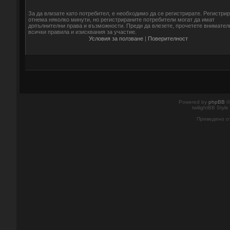
За да влизате като потребител, е необходимо да се регистрирате. Регистри
отнема няколко минути, но регистрираните потребители могат да имат
допълнителни права и възможности. Преди да влезете, прочетете внимател
всички правила и изисквания за участие.
Условия за ползване
|
Поверителност
Powered by
phpBB
©
twilightBB Style
Преведено о