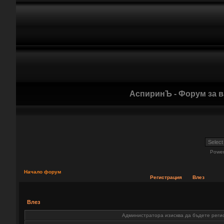
АспиринЪ - Форум за 
Powe
Начало форум
Регистрация
Влез
Влез
Администратора изисква да бъдете регис