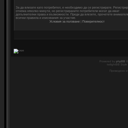
За да влизате като потребител, е необходимо да се регистрирате. Регистри
отнема няколко минути, но регистрираните потребители могат да имат
допълнителни права и възможности. Преди да влезете, прочетете внимател
всички правила и изисквания за участие.
Условия за ползване
|
Поверителност
Powered by
phpBB
©
twilightBB Style
Преведено о