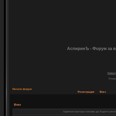
АспиринЪ - Форум за 
Powe
Начало форум
Регистрация
Влез
Влез
Администратора изисква да бъдете регис