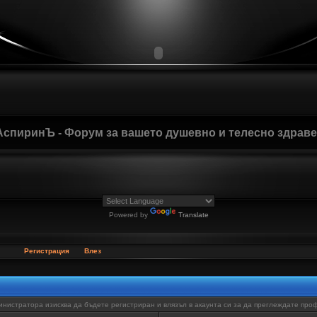
АспиринЪ - Форум за вашето душевно и телесно здрав
Powered by
Translate
Регистрация
Влез
нистратора изисква да бъдете регистриран и влязъл в акаунта си за да преглеждате про