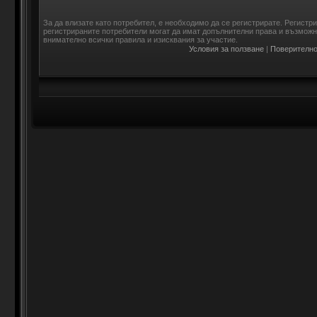
За да влизате като потребител, е необходимо да се регистрирате. Регистр
регистрираните потребители могат да имат допълнителни права и възможно
внимателно всички правила и изисквания за участие.
Условия за ползване
|
Поверително