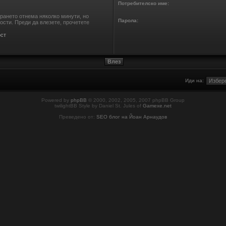
Потребителско име:
ирането отнема няколко минути, но
Парола:
сти. Преди да влезете, прочетете
ст
Иди на:
Powered by
phpBB
© 2000, 2002, 2005, 2007 phpBB Group
twilightBB Style by Daniel St. Jules of
Gamexe.net
Преведено от:
SEO блог на Йоан Арнаудов