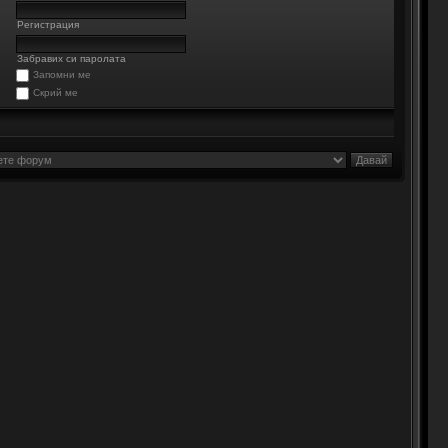
Регистрация
Забравих си паролата
Запомни ме
Скрий ме