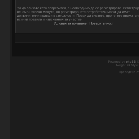
За да влизате като потребител, е необходимо да се регистрирате. Регистри
отнема няколко минути, но регистрираните потребители могат да имат
допълнителни права и възможности. Преди да влезете, прочетете внимател
всички правила и изисквания за участие.
Условия за ползване
|
Поверителност
Powered by
phpBB
©
twilightBB Style
Преведено о