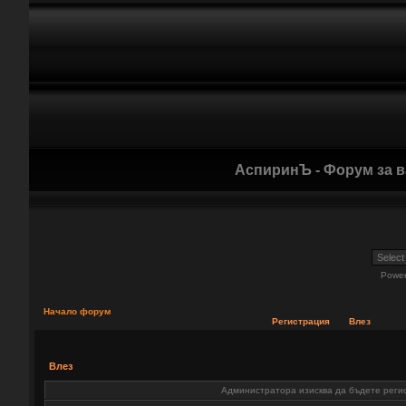
АспиринЪ - Форум за 
Powe
Начало форум
Регистрация
Влез
Влез
Администратора изисква да бъдете регис