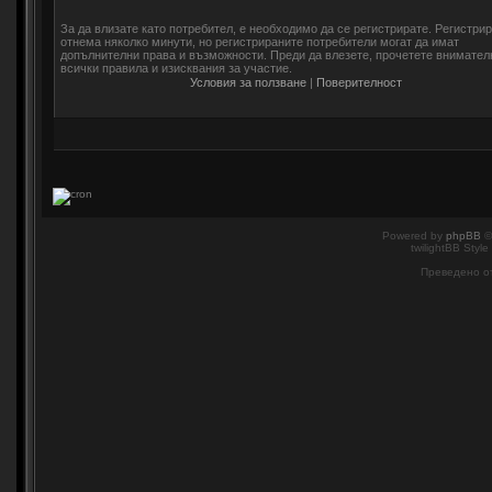
За да влизате като потребител, е необходимо да се регистрирате. Регистри
отнема няколко минути, но регистрираните потребители могат да имат
допълнителни права и възможности. Преди да влезете, прочетете внимател
всички правила и изисквания за участие.
Условия за ползване
|
Поверителност
Powered by
phpBB
©
twilightBB Style
Преведено о