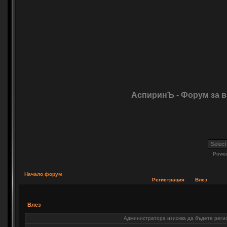
АспиринЪ - Форум за 
Powe
Начало форум
Регистрация
Влез
Влез
Администратора изисква да бъдете регис