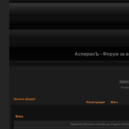
АспиринЪ - Форум за 
Powe
Начало форум
Регистрация
Влез
Влез
Администратора изисква да бъдете регис