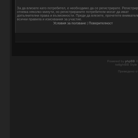
За да влизате като потребител, е необходимо да се регистрирате. Регистри
отнема няколко минути, но регистрираните потребители могат да имат
допълнителни права и възможности. Преди да влезете, прочетете внимател
всички правила и изисквания за участие.
Условия за ползване
|
Поверителност
Powered by
phpBB
©
twilightBB Style
Преведено о