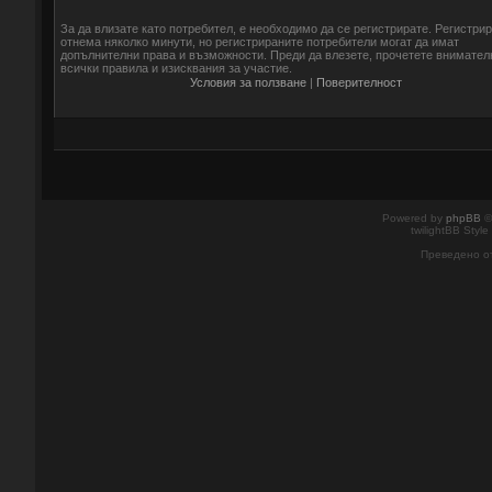
За да влизате като потребител, е необходимо да се регистрирате. Регистри
отнема няколко минути, но регистрираните потребители могат да имат
допълнителни права и възможности. Преди да влезете, прочетете внимател
всички правила и изисквания за участие.
Условия за ползване
|
Поверителност
Powered by
phpBB
©
twilightBB Style
Преведено о