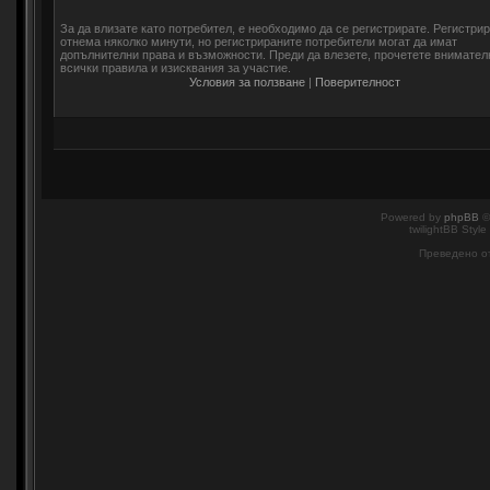
За да влизате като потребител, е необходимо да се регистрирате. Регистри
отнема няколко минути, но регистрираните потребители могат да имат
допълнителни права и възможности. Преди да влезете, прочетете внимател
всички правила и изисквания за участие.
Условия за ползване
|
Поверителност
Powered by
phpBB
©
twilightBB Style
Преведено о