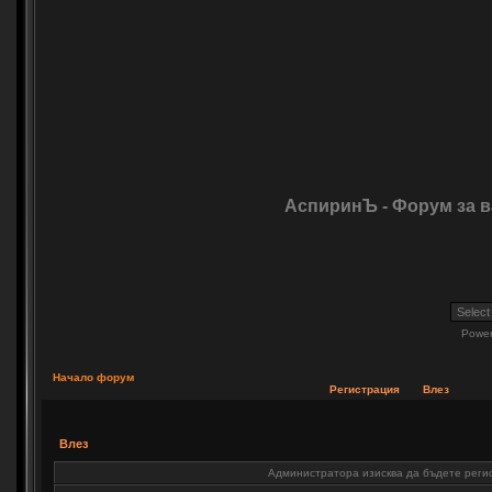
АспиринЪ - Форум за 
Powe
Начало форум
Регистрация
Влез
Влез
Администратора изисква да бъдете регис