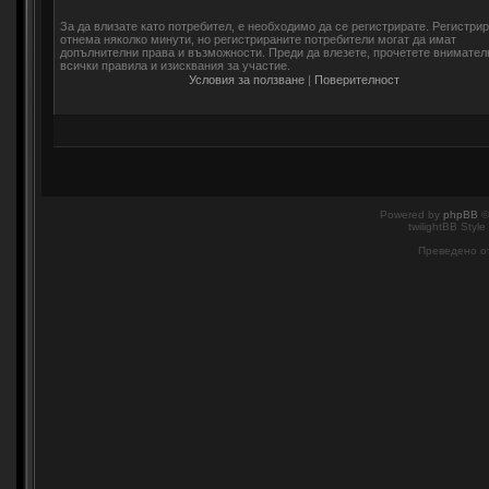
За да влизате като потребител, е необходимо да се регистрирате. Регистри
отнема няколко минути, но регистрираните потребители могат да имат
допълнителни права и възможности. Преди да влезете, прочетете внимател
всички правила и изисквания за участие.
Условия за ползване
|
Поверителност
Powered by
phpBB
©
twilightBB Style
Преведено о