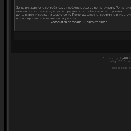
За да влизате като потребител, е необходимо да се регистрирате. Регистри
отнема няколко минути, но регистрираните потребители могат да имат
допълнителни права и възможности. Преди да влезете, прочетете внимател
всички правила и изисквания за участие.
Условия за ползване
|
Поверителност
Powered by
phpBB
©
twilightBB Style
Преведено о