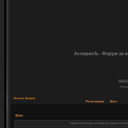
АспиринЪ - Форум за 
Powe
Начало форум
Регистрация
Влез
Влез
Администратора изисква да бъдете регис