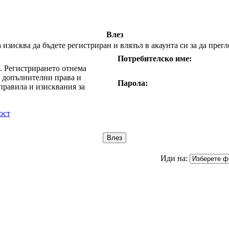
Влез
изисква да бъдете регистриран и влязъл в акаунта си за да прег
Потребителско име:
е. Регистрирането отнема
т допълнителни права и
Парола:
правила и изисквания за
ост
Иди на: