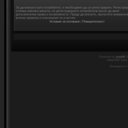
За да влизате като потребител, е необходимо да се регистрирате. Регистри
отнема няколко минути, но регистрираните потребители могат да имат
допълнителни права и възможности. Преди да влезете, прочетете внимател
всички правила и изисквания за участие.
Условия за ползване
|
Поверителност
Powered by
phpBB
©
twilightBB Style
Преведено о