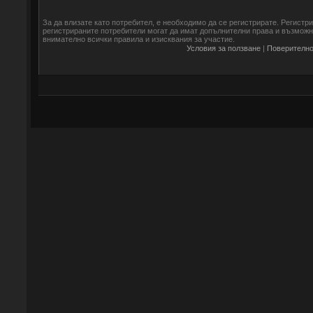
За да влизате като потребител, е необходимо да се регистрирате. Регистр
регистрираните потребители могат да имат допълнителни права и възможно
внимателно всички правила и изисквания за участие.
Условия за ползване
|
Поверително