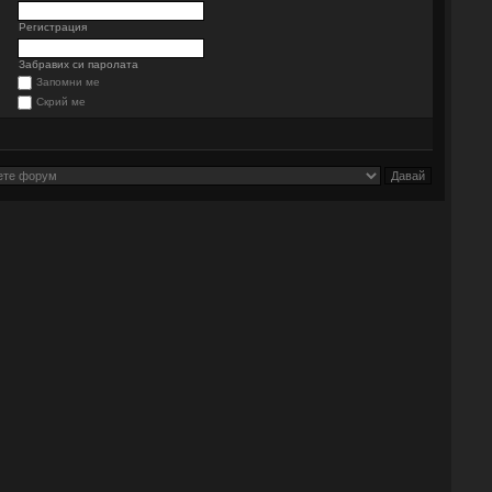
Регистрация
Забравих си паролата
Запомни ме
Скрий ме