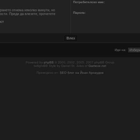
Потребителско име:
ирането отнема няколко минути, но
Парола:
сти. Преди да влезете, прочетете
ст
Иди на:
Powered by
phpBB
© 2000, 2002, 2005, 2007 phpBB Group
twilightBB Style by Daniel St. Jules of
Gamexe.net
Преведено от:
SEO блог на Йоан Арнаудов