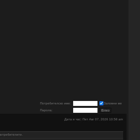
е
Потребителско име:
Запомни ме
Парола:
Дата и час: Пет Авг 07, 2026 10:58 am
потребителите.