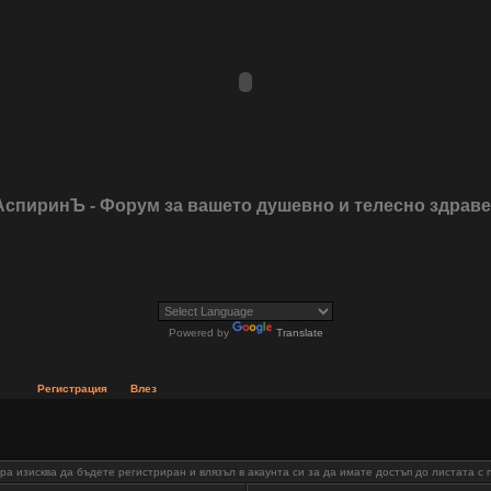
АспиринЪ - Форум за вашето душевно и телесно здрав
Powered by
Translate
Регистрация
Влез
а изисква да бъдете регистриран и влязъл в акаунта си за да имате достъп до листата с 