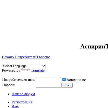
АспиринЪ
Начало
Потребители
Търсене
Powered by
Translate
Потребителско име:
Запомни ме
Парола:
Начало форум
Регистрация
Влез