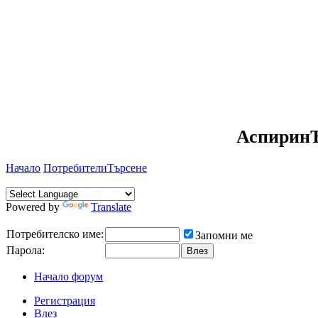
АспиринЪ
Начало
Потребители
Търсене
Powered by
Translate
Потребителско име:
Запомни ме
Парола:
Начало форум
Регистрация
Влез