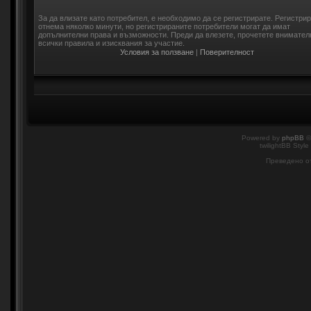
За да влизате като потребител, е необходимо да се регистрирате. Регистри
отнема няколко минути, но регистрираните потребители могат да имат
допълнителни права и възможности. Преди да влезете, прочетете внимател
всички правила и изисквания за участие.
Условия за ползване
|
Поверителност
Powered by
phpBB
©
twilightBB Style
Преведено о