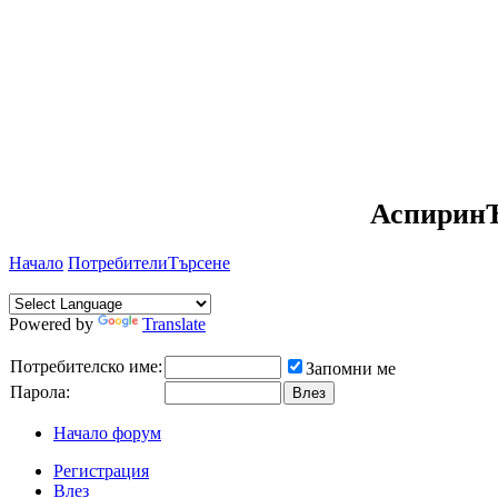
АспиринЪ
Начало
Потребители
Търсене
Powered by
Translate
Потребителско име:
Запомни ме
Парола:
Начало форум
Регистрация
Влез