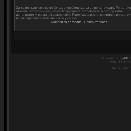
За да влизате като потребител, е необходимо да се регистрирате. Регистри
отнема няколко минути, но регистрираните потребители могат да имат
допълнителни права и възможности. Преди да влезете, прочетете внимател
всички правила и изисквания за участие.
Условия за ползване
|
Поверителност
Powered by
phpBB
©
twilightBB Style
Преведено о