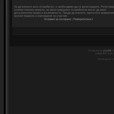
За да влизате като потребител, е необходимо да се регистрирате. Регистри
отнема няколко минути, но регистрираните потребители могат да имат
допълнителни права и възможности. Преди да влезете, прочетете внимател
всички правила и изисквания за участие.
Условия за ползване
|
Поверителност
Powered by
phpBB
©
twilightBB Style
Преведено о