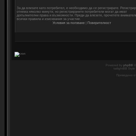
За да влизате като потребител, е необходимо да се регистрирате. Регистри
отнема няколко минути, но регистрираните потребители могат да имат
допълнителни права и възможности. Преди да влезете, прочетете внимател
всички правила и изисквания за участие.
Условия за ползване
|
Поверителност
Powered by
phpBB
©
twilightBB Style
Преведено о