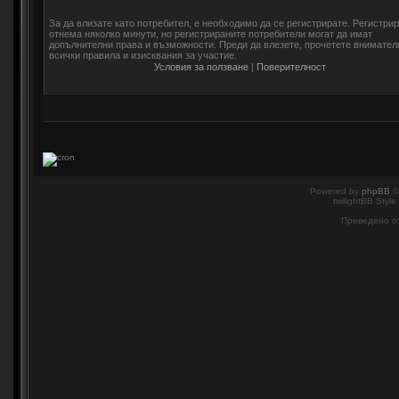
За да влизате като потребител, е необходимо да се регистрирате. Регистри
отнема няколко минути, но регистрираните потребители могат да имат
допълнителни права и възможности. Преди да влезете, прочетете внимател
всички правила и изисквания за участие.
Условия за ползване
|
Поверителност
Powered by
phpBB
©
twilightBB Style
Преведено о