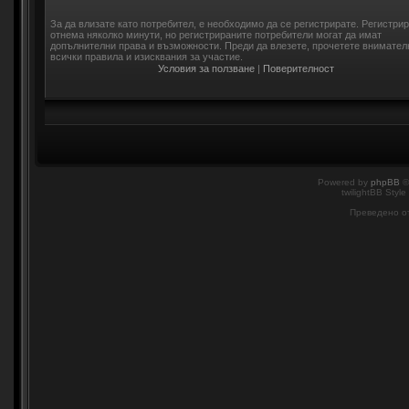
За да влизате като потребител, е необходимо да се регистрирате. Регистри
отнема няколко минути, но регистрираните потребители могат да имат
допълнителни права и възможности. Преди да влезете, прочетете внимател
всички правила и изисквания за участие.
Условия за ползване
|
Поверителност
Powered by
phpBB
©
twilightBB Style
Преведено о