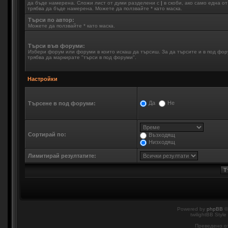
да бъде намерена. Сложи лист от думи разделени с
|
в скоби, ако само една о
трябва да бъде намерена. Можете да ползвайте * като маска.
Търси по автор:
Можете да ползвайте * като маска.
Търси във форуми:
Избери форум или форуми в които искаш да търсиш. За да търсите и в под фо
трябва да маркирате "търси в под форуми".
Настройки
Да
Не
Търсене в под форуми:
Сортирай по:
Възходящ
Низходящ
Лимитирай резултатите:
Powered by
phpBB
©
twilightBB Style
Преведено о