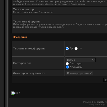
да бъде намерена. Сложи лист от думи разделени с
|
в скоби, ако само една о
трябва да бъде намерена. Можете да ползвайте * като маска.
Търси по автор:
Можете да ползвайте * като маска.
Търси във форуми:
Избери форум или форуми в които искаш да търсиш. За да търсите и в под фо
трябва да маркирате "търси в под форуми".
Настройки
Да
Не
Търсене в под форуми:
Сортирай по:
Възходящ
Низходящ
Лимитирай резултатите:
Powered by
phpBB
©
twilightBB Style